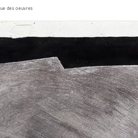
01_SCULPTURE
ue des oeuvres
02_PHOTOGRAPHIQUE
03_COLLAGES
04_DESSINS
05_MONOTYPE
06_ARCHIVES
CONTACT