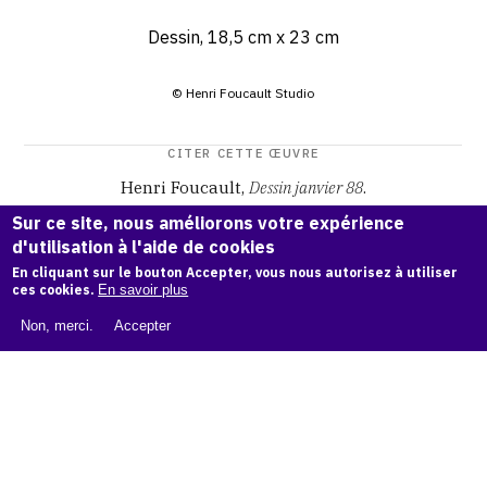
Dessin, 18,5 cm x 23 cm
© Henri Foucault Studio
CITER CETTE ŒUVRE
Henri Foucault,
Dessin janvier 88
.
Catalogue raisonné Henri Foucault
, OAM.
ark:38997/o16t
Sur ce site, nous améliorons votre expérience
w9
d'utilisation à l'aide de cookies
En cliquant sur le bouton Accepter, vous nous autorisez à utiliser
COPIER LA CITATION
ces cookies.
En savoir plus
Non, merci.
Accepter
Demande d'information