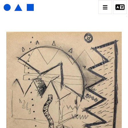
HENRI FOUCAULT
BIOGRAPHIE
CATALOGUE DES OEUVRES
01_SCULPTURE
02_PHOTOGRAPHIQUE
03_COLLAGES
04_DESSINS
05_MONOTYPE
06_ARCHIVES