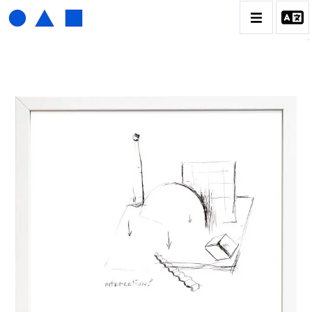
HENRI FOUCAULT
BIOGRAPHIE
CATALOGUE DES OEUVRES
01_SCULPTURE
02_PHOTOGRAPHIQUE
03_COLLAGES
04_DESSINS
05_MONOTYPE
06_ARCHIVES