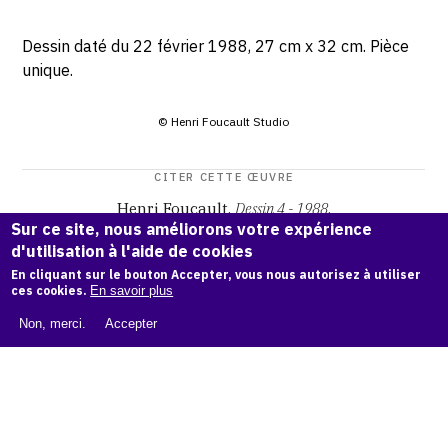
Dessin daté du 22 février 1988, 27 cm x 32 cm. Pièce
unique.
© Henri Foucault Studio
CITER CETTE ŒUVRE
Henri Foucault,
Dessin 4 - 1988
.
Sur ce site, nous améliorons votre expérience
Catalogue raisonné Henri Foucault
, OAM.
ark:38997/o16m
d'utilisation à l'aide de cookies
qb
En cliquant sur le bouton Accepter, vous nous autorisez à utiliser
ces cookies.
En savoir plus
COPIER LA CITATION
Non, merci.
Accepter
Demande d'information