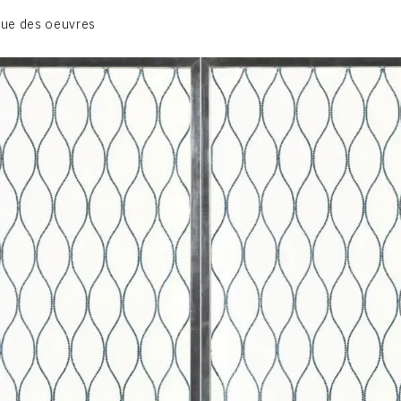
01_SCULPTURE
ue des oeuvres
02_PHOTOGRAPHIQUE
03_COLLAGES
04_DESSINS
05_MONOTYPE
06_ARCHIVES
CONTACT