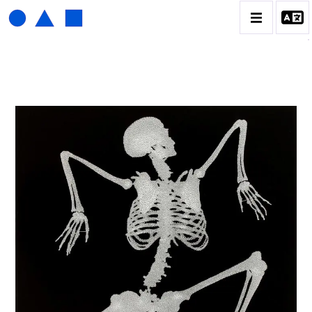
HENRI FOUCAULT
BIOGRAPHIE
CATALOGUE DES OEUVRES
01_SCULPTURE
02_PHOTOGRAPHIQUE
03_COLLAGES
04_DESSINS
05_MONOTYPE
06_ARCHIVES