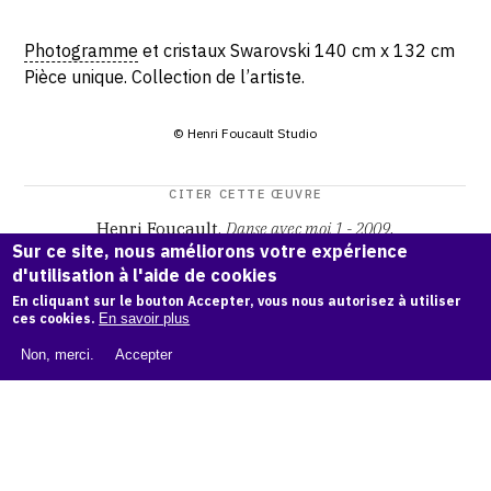
Photogramme
et cristaux Swarovski 140 cm x 132 cm
Pièce unique. Collection de l’artiste.
© Henri Foucault Studio
CITER CETTE ŒUVRE
Henri Foucault,
Danse avec moi 1 - 2009
.
Sur ce site, nous améliorons votre expérience
Catalogue raisonné Henri Foucault
, OAM.
ark:38997/o16j
d'utilisation à l'aide de cookies
xx
En cliquant sur le bouton Accepter, vous nous autorisez à utiliser
ces cookies.
En savoir plus
COPIER LA CITATION
Non, merci.
Accepter
Demande d'information