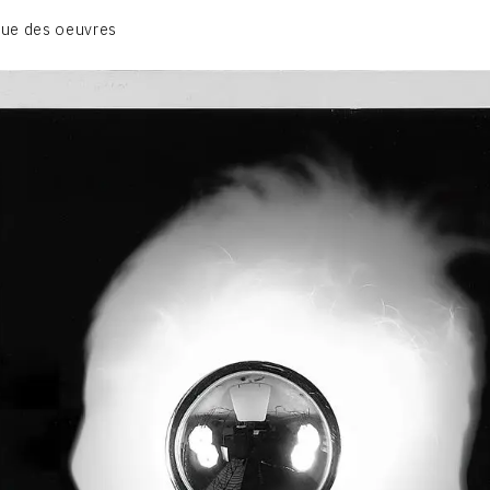
01_SCULPTURE
ue des oeuvres
02_PHOTOGRAPHIQUE
03_COLLAGES
04_DESSINS
05_MONOTYPE
06_ARCHIVES
CONTACT