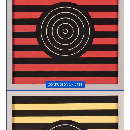
Confusion
1
-
1999
CONFUSION 1 - 1999
Catalogue
raisonné,
Henri
Foucault,
Confusion
2
-