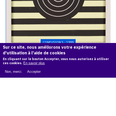
CONFUSION 5 - 1999
Sur ce site, nous améliorons votre expérience
d'utilisation à l'aide de cookies
Catalogue
raisonné,
En cliquant sur le bouton Accepter, vous nous autorisez à utiliser
Henri
ces cookies.
En savoir plus
Foucault,
Non, merci.
Accepter
Confusion
6
-
1999