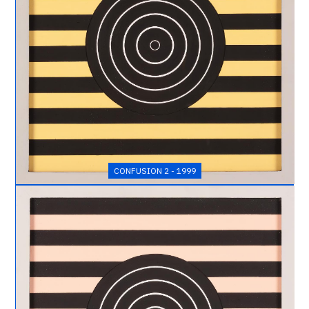
1999
CONFUSION 2 - 1999
Catalogue
raisonné,
Henri
Foucault,
Confusion
4
-
1999