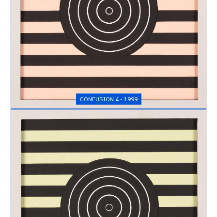
CONFUSION 4 - 1999
Catalogue
raisonné,
Henri
Foucault,
Confusion
5
-
1999