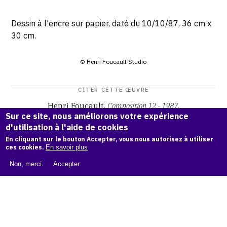
Dessin à l'encre sur papier, daté du 10/10/87, 36 cm x
30 cm.
© Henri Foucault Studio
CITER CETTE ŒUVRE
Henri Foucault,
Composition 12 - 1987
.
Sur ce site, nous améliorons votre expérience
Catalogue raisonné Henri Foucault
, OAM.
ark:38997/o17f
d'utilisation à l'aide de cookies
pj
En cliquant sur le bouton Accepter, vous nous autorisez à utiliser
ces cookies.
En savoir plus
COPIER LA CITATION
Non, merci.
Accepter
Demande d'information