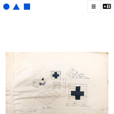
HENRI FOUCAULT
BIOGRAPHIE
CATALOGUE DES OEUVRES
01_SCULPTURE
02_PHOTOGRAPHIQUE
03_COLLAGES
04_DESSINS
05_MONOTYPE
06_ARCHIVES