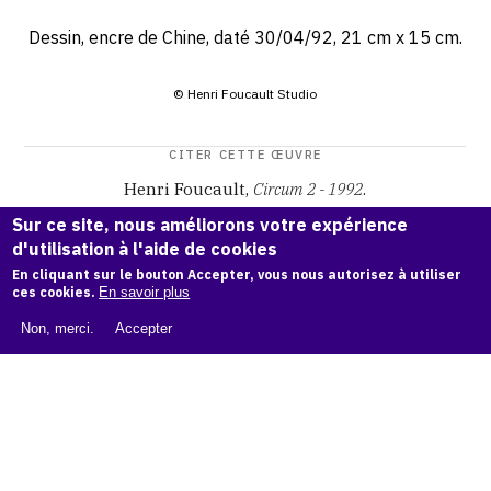
Dessin, encre de Chine, daté 30/04/92, 21 cm x 15 cm.
© Henri Foucault Studio
CITER CETTE ŒUVRE
Henri Foucault,
Circum 2 - 1992
.
Catalogue raisonné Henri Foucault
, OAM.
ark:38997/o16q
Sur ce site, nous améliorons votre expérience
th
d'utilisation à l'aide de cookies
En cliquant sur le bouton Accepter, vous nous autorisez à utiliser
COPIER LA CITATION
ces cookies.
En savoir plus
Non, merci.
Accepter
Demande d'information