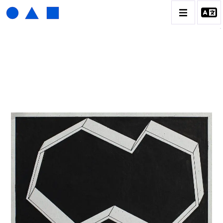
HENRI FOUCAULT
BIOGRAPHIE
CATALOGUE DES OEUVRES
01_SCULPTURE
02_PHOTOGRAPHIQUE
03_COLLAGES
04_DESSINS
05_MONOTYPE
06_ARCHIVES