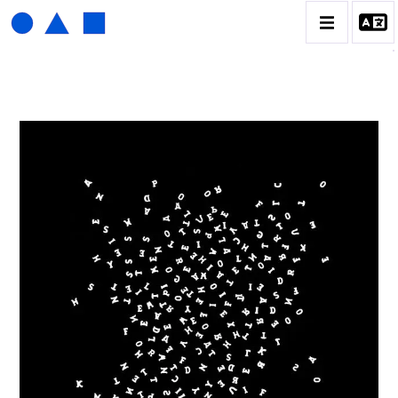
HENRI FOUCAULT
BIOGRAPHIE
CATALOGUE DES OEUVRES
01_SCULPTURE
02_PHOTOGRAPHIQUE
03_COLLAGES
04_DESSINS
05_MONOTYPE
06_ARCHIVES