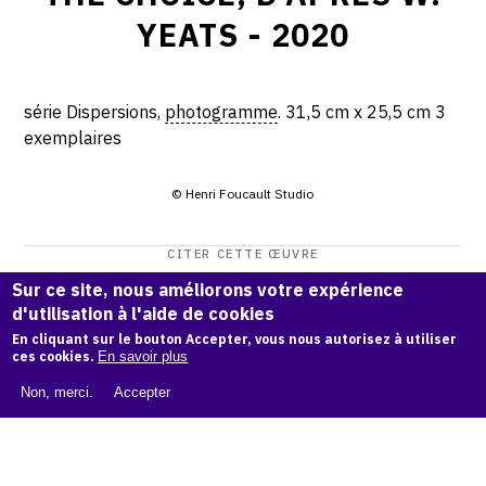
YEATS - 2020
série Dispersions,
photogramme
. 31,5 cm x 25,5 cm 3
exemplaires
© Henri Foucault Studio
CITER CETTE ŒUVRE
Henri Foucault,
The Choice, d’après W. Yeats - 2020
.
Sur ce site, nous améliorons votre expérience
d'utilisation à l'aide de cookies
Catalogue raisonné Henri Foucault
, OAM.
ark:38997/o16c
En cliquant sur le bouton Accepter, vous nous autorisez à utiliser
fw
ces cookies.
En savoir plus
COPIER LA CITATION
Non, merci.
Accepter
Demande d'information