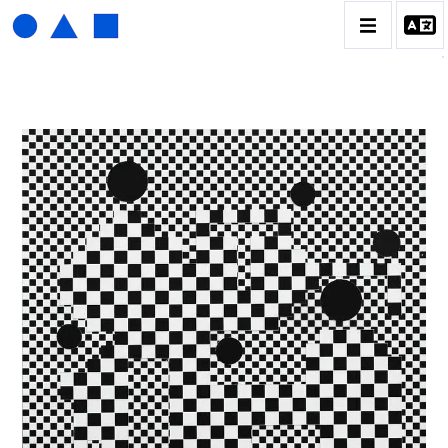
HENRI FOUCAULT
BIOGRAPHIE
CATALOGUE DES OEUVRES
01_SCULPTURE
02_PHOTOGRAPHIQUE
03_COLLAGES
04_DESSINS
05_MONOTYPE
06_ARCHIVES