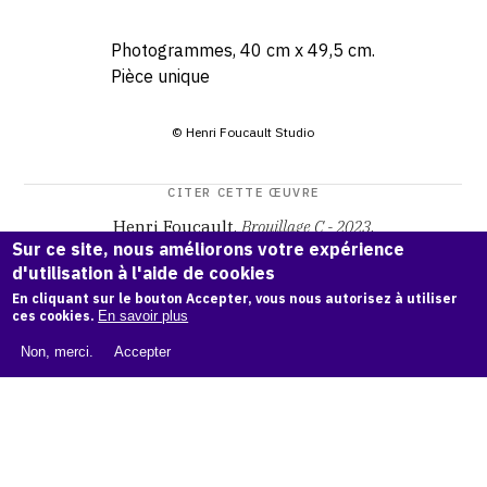
Photogrammes, 40 cm x 49,5 cm.
Pièce unique
© Henri Foucault Studio
CITER CETTE ŒUVRE
Henri Foucault,
Brouillage C - 2023
.
Sur ce site, nous améliorons votre expérience
Catalogue raisonné Henri Foucault
, OAM.
ark:38997/o1q0
d'utilisation à l'aide de cookies
jw
En cliquant sur le bouton Accepter, vous nous autorisez à utiliser
ces cookies.
En savoir plus
COPIER LA CITATION
Non, merci.
Accepter
Demande d'information