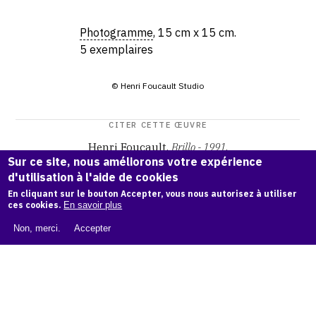
Photogramme
, 15 cm x 15 cm.
5 exemplaires
© Henri Foucault Studio
CITER CETTE ŒUVRE
Henri Foucault,
Brillo - 1991
.
Sur ce site, nous améliorons votre expérience
Catalogue raisonné Henri Foucault
, OAM.
ark:38997/o1pz
d'utilisation à l'aide de cookies
zs
En cliquant sur le bouton Accepter, vous nous autorisez à utiliser
ces cookies.
En savoir plus
COPIER LA CITATION
Non, merci.
Accepter
Demande d'information