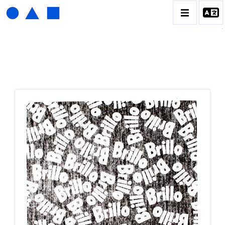
HENRI FOUCAULT
BIOGRAPHIE
CATALOGUE DES OEUVRES
01_SCULPTURE
02_PHOTOGRAPHIQUE
03_COLLAGES
04_DESSINS
05_MONOTYPE
06_ARCHIVES