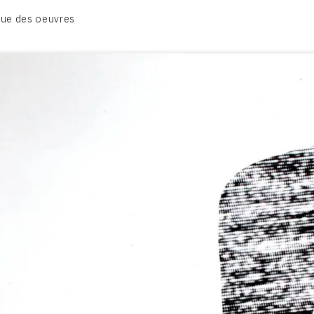
01_SCULPTURE
ue des oeuvres
02_PHOTOGRAPHIQUE
03_COLLAGES
04_DESSINS
05_MONOTYPE
06_ARCHIVES
CONTACT