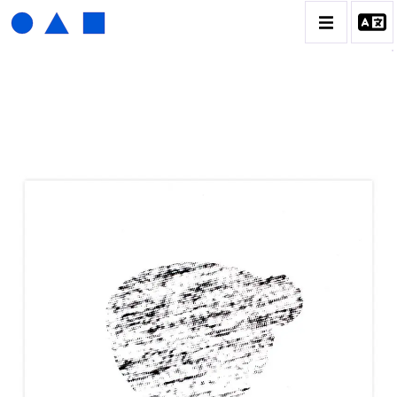
HENRI FOUCAULT
BIOGRAPHIE
CATALOGUE DES OEUVRES
01_SCULPTURE
02_PHOTOGRAPHIQUE
03_COLLAGES
04_DESSINS
05_MONOTYPE
06_ARCHIVES