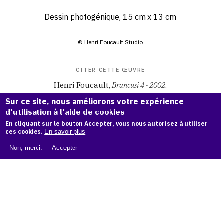
Dessin photogénique, 15 cm x 13 cm
© Henri Foucault Studio
CITER CETTE ŒUVRE
Henri Foucault,
Brancusi 4 - 2002
.
Catalogue raisonné Henri Foucault
, OAM.
ark:38997/o1pz
Sur ce site, nous améliorons votre expérience
xd
d'utilisation à l'aide de cookies
En cliquant sur le bouton Accepter, vous nous autorisez à utiliser
COPIER LA CITATION
ces cookies.
En savoir plus
Non, merci.
Accepter
Demande d'information