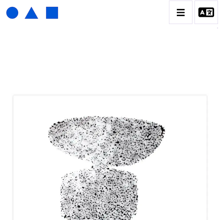
HENRI FOUCAULT
BIOGRAPHIE
CATALOGUE DES OEUVRES
01_SCULPTURE
02_PHOTOGRAPHIQUE
03_COLLAGES
04_DESSINS
05_MONOTYPE
06_ARCHIVES