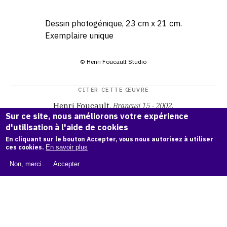
Dessin photogénique, 23 cm x 21 cm.
Exemplaire unique
© Henri Foucault Studio
CITER CETTE ŒUVRE
Henri Foucault,
Brancusi 15 - 2002
.
Sur ce site, nous améliorons votre expérience
Catalogue raisonné Henri Foucault
, OAM.
ark:38997/o1q0
d'utilisation à l'aide de cookies
bm
En cliquant sur le bouton Accepter, vous nous autorisez à utiliser
ces cookies.
En savoir plus
COPIER LA CITATION
Non, merci.
Accepter
Demande d'information