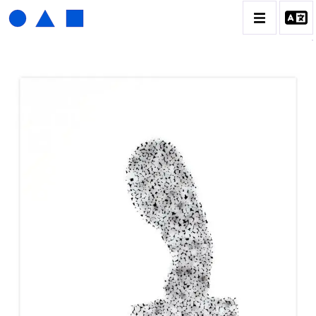
HENRI FOUCAULT
BIOGRAPHIE
CATALOGUE DES OEUVRES
01_SCULPTURE
02_PHOTOGRAPHIQUE
03_COLLAGES
04_DESSINS
05_MONOTYPE
06_ARCHIVES