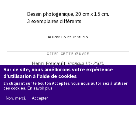
Dessin photogénique, 20 cm x 15 cm.
3 exemplaires différents
© Henri Foucault Studio
CITER CETTE ŒUVRE
Henri Foucault,
Brancusi 12 - 2002
.
Sur ce site, nous améliorons votre expérience
Catalogue raisonné Henri Foucault
, OAM.
ark:38997/o1q0
d'utilisation à l'aide de cookies
7g
En cliquant sur le bouton Accepter, vous nous autorisez à utiliser
ces cookies.
En savoir plus
COPIER LA CITATION
Non, merci.
Accepter
Demande d'information