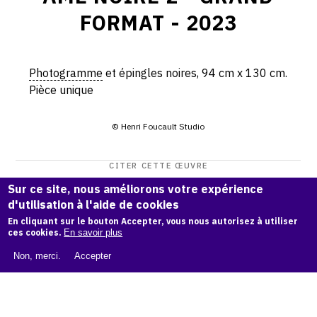
FORMAT - 2023
Photogramme
et épingles noires, 94 cm x 130 cm.
Pièce unique
© Henri Foucault Studio
CITER CETTE ŒUVRE
Henri Foucault,
Âme Noire 2 - grand format - 2023
.
Sur ce site, nous améliorons votre expérience
d'utilisation à l'aide de cookies
Catalogue raisonné Henri Foucault
, OAM.
ark:38997/o1pz
En cliquant sur le bouton Accepter, vous nous autorisez à utiliser
km
ces cookies.
En savoir plus
COPIER LA CITATION
Non, merci.
Accepter
Demande d'information