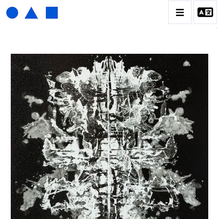
HENRI FOUCAULT
BIOGRAPHIE
CATALOGUE DES OEUVRES
01_SCULPTURE
02_PHOTOGRAPHIQUE
03_COLLAGES
04_DESSINS
05_MONOTYPE
06_ARCHIVES