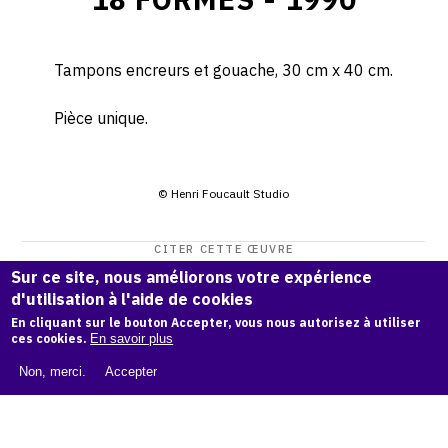
Tampons encreurs et gouache, 30 cm x 40 cm.
Pièce unique.
© Henri Foucault Studio
CITER CETTE ŒUVRE
Sur ce site, nous améliorons votre expérience
Henri Foucault,
18 formes - 1990
.
d'utilisation à l'aide de cookies
Catalogue raisonné Henri Foucault
, OAM.
ark:38997/o191
En cliquant sur le bouton Accepter, vous nous autorisez à utiliser
b7
ces cookies.
En savoir plus
COPIER LA CITATION
Non, merci.
Accepter
Demande d'information