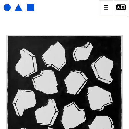
HENRI FOUCAULT
BIOGRAPHIE
CATALOGUE DES OEUVRES
01_SCULPTURE
02_PHOTOGRAPHIQUE
03_COLLAGES
04_DESSINS
05_MONOTYPE
06_ARCHIVES