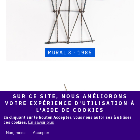
MURAL 3 - 1985
Catalogue
raisonné,
SUR CE SITE, NOUS AMÉLIORONS
Henri
VOTRE EXPÉRIENCE D'UTILISATION À
Foucault,
L'AIDE DE COOKIES
Mural
4
En cliquant sur le bouton Accepter, vous nous autorisez à utiliser
-
ces cookies.
En savoir plus
1985
Non, merci.
Accepter