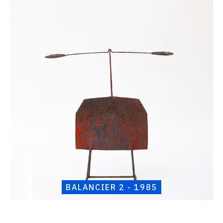
Catalogue
raisonné,
Henri
Foucault,
Balancier
2
-
1985
BALANCIER 2 - 1985