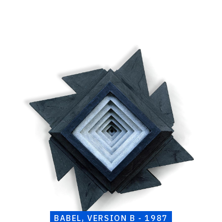
Catalogue
raisonné,
Henri
Foucault,
Babel,
version
B
-
1987
BABEL, VERSION B - 1987