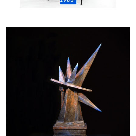
Catalogue
raisonné,
Henri
Foucault,
Décentrement
-
1985