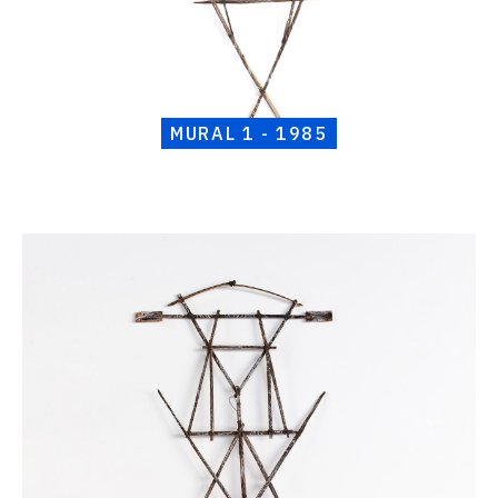
MURAL 1 - 1985
Catalogue
raisonné,
Henri
Foucault,
Mural
2
-
1985