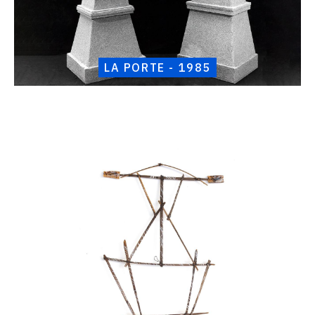
LA PORTE - 1985
Catalogue
raisonné,
Henri
Foucault,
Mural
1
-
1985