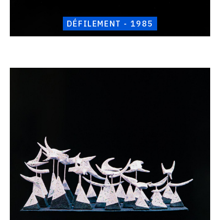
DÉFILEMENT - 1985
Catalogue
raisonné,
Henri
Foucault,
La
forêt
-
1985