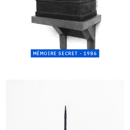
MÉMOIRE SECRET - 1986
Catalogue
raisonné,
Henri
Foucault,
Petit
mobile
-
1986