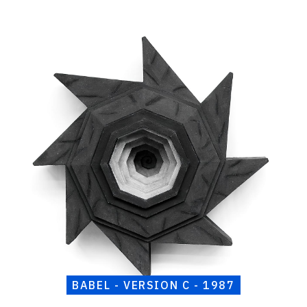
Catalogue
raisonné,
Henri
Foucault,
Babel
-
Version
C
-
1987
BABEL - VERSION C - 1987