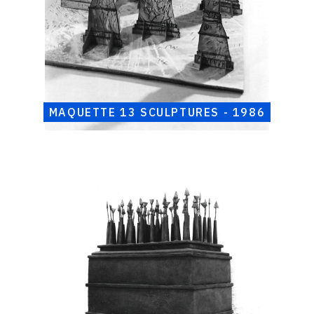
MAQUETTE 13 SCULPTURES - 1986
Catalogue
raisonné,
Henri
Foucault,
Mémoire
secret
-
1986