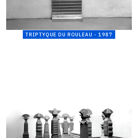
TRIPTYQUE DU ROULEAU - 1987
Catalogue
raisonné,
Henri
Foucault,
12
1
-
1986