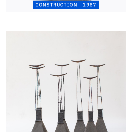
CONSTRUCTION - 1987
Catalogue
raisonné,
Henri
Foucault,
Sept
porte-
lunes
-
1987