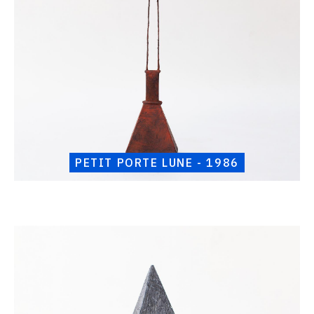
1986
PETIT PORTE LUNE - 1986
Catalogue
raisonné,
Henri
Foucault,
Pyramide
-