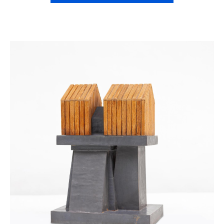
Catalogue
raisonné,
Henri
Foucault,
Construction
-
1987