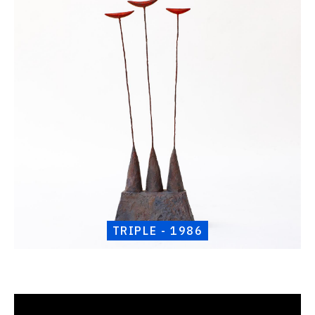
Henri
Foucault,
Triple
-
1986
TRIPLE - 1986
Catalogue