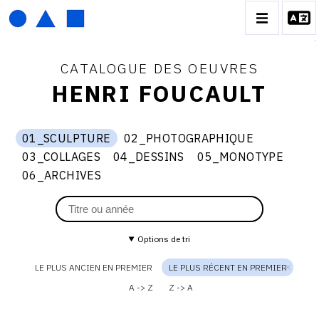
CATALOGUE DES OEUVRES
HENRI FOUCAULT
HENRI FOUCAULT
01_SCULPTURE
02_PHOTOGRAPHIQUE
Thème
01_sculpture
02_photographique
03_COLLAGES
04_DESSINS
05_MONOTYPE
du
BIOGRAPHIE
03_collages
04_dessins
05_monotype
01_SCULPTURE
catalogue
06_ARCHIVES
06_archives
CATALOGUE DES OEUVRES
01_SCULPTURE
02_PHOTOGRAPHIQUE
Options de tri
03_COLLAGES
LE PLUS ANCIEN EN PREMIER
LE PLUS RÉCENT EN PREMIER
04_DESSINS
A -> Z
Z -> A
05_MONOTYPE
06_ARCHIVES