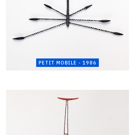
PETIT MOBILE - 1986
Catalogue
raisonné,
Henri
Foucault,
Petit
porte
lune
-