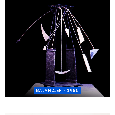
raisonné,
Henri
Foucault,
Balancier
-
1985
BALANCIER - 1985