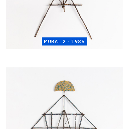
MURAL 2 - 1985
Catalogue
raisonné,
Henri
Foucault,
Mural
3
-
1985