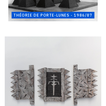
THÉORIE DE PORTE-LUNES - 1986/87
Catalogue
raisonné,
Henri
Foucault,
Triptyque
-
1987