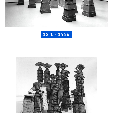
12 1 - 1986
Catalogue
raisonné,
Henri
Foucault,
Maquette
13
sculptures
-
1986