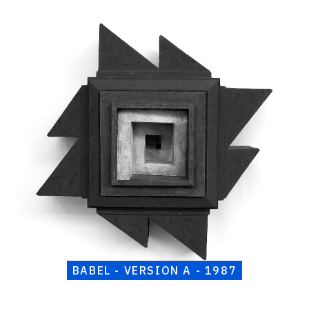
CONTACT
Catalogue
raisonné,
Henri
Foucault,
Babel
-
Version
A
-
1987
BABEL - VERSION A - 1987