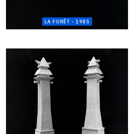
LA FORÊT - 1985
Catalogue
raisonné,
Henri
Foucault,
La
porte
-
1985