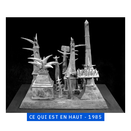
Catalogue
raisonné,
Henri
Foucault,
Ce
qui
est
en
haut
-
1985
CE QUI EST EN HAUT - 1985