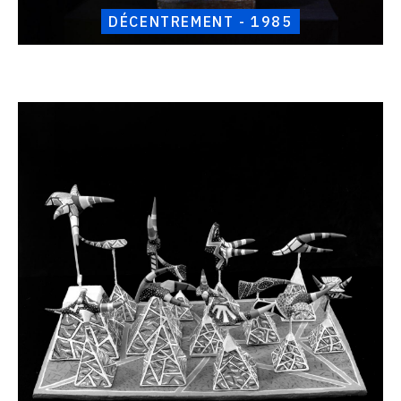
DÉCENTREMENT - 1985
Catalogue
raisonné,
Henri
Foucault,
Défilement
-
1985