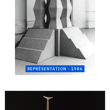
-
1986
REPRÉSENTATION - 1986
Catalogue
raisonné,
Henri
Foucault,