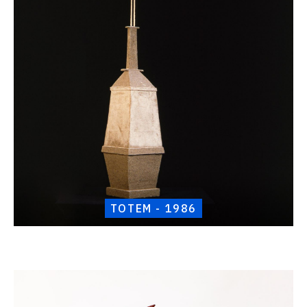
Totem
-
1986
TOTEM - 1986
Catalogue
raisonné,