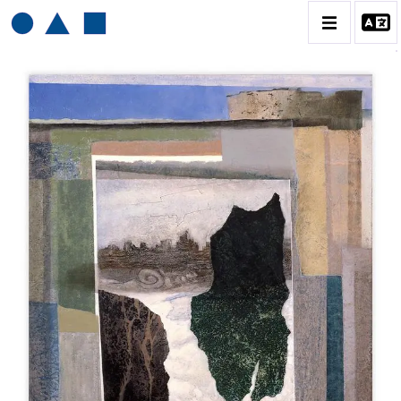
HENRI BAVIERA
BIOGRAPHIE
CATALOGUE DES OEUVRES
TOME 1: PEINTURES ET RELIEFS
TOME 2 : GRAVURES
CONTACT