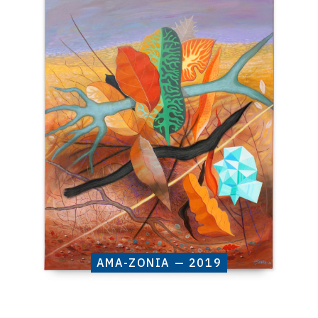
Catalogue
raisonné,
Henri
Baviera,
AMA-
ZONIA
—
2019
AMA-ZONIA — 2019