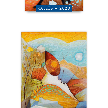
KALEÏS — 2023
Catalogue
raisonné,
Henri
Baviera,
Souquant
—
2022