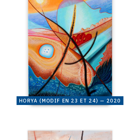
Baviera,
Horya
(modif
en
23
et
24)
—
2020
HORYA (MODIF EN 23 ET 24) — 2020
Catalogue