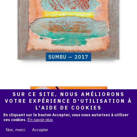
SUMBU — 2017
Catalogue
SUR CE SITE, NOUS AMÉLIORONS
raisonné,
VOTRE EXPÉRIENCE D'UTILISATION À
Henri
L'AIDE DE COOKIES
Baviera,
ETERRE
En cliquant sur le bouton Accepter, vous nous autorisez à utiliser
—
ces cookies.
En savoir plus
2017
Non, merci.
Accepter