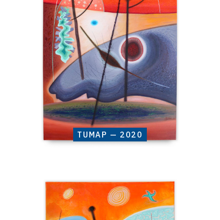
—
2020
TUMAP — 2020
Catalogue
raisonné,
Henri
Baviera,