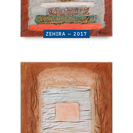
ZEHIRA — 2017
Catalogue
raisonné,
Henri
Baviera,
ORISS
—
2017