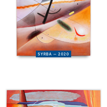
SYRBA — 2020
Catalogue
raisonné,
Henri
Baviera,
AMBOREA
—
2020