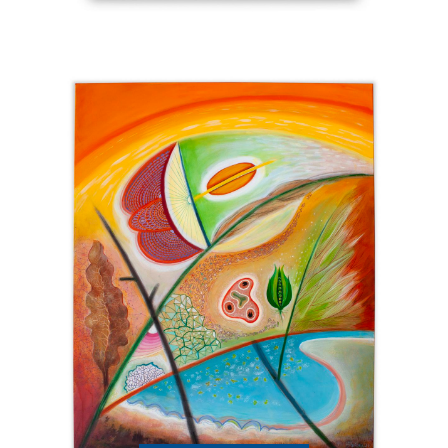
Catalogue
raisonné,
Henri
Baviera,
Cercimo
—
2024