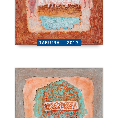
TABUIRA — 2017
Catalogue
raisonné,
Henri
Baviera,
SUMBU
—
2017