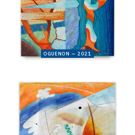
OGUENON — 2021
Catalogue
raisonné,
Henri
Baviera,
SKIRYA
—
2021