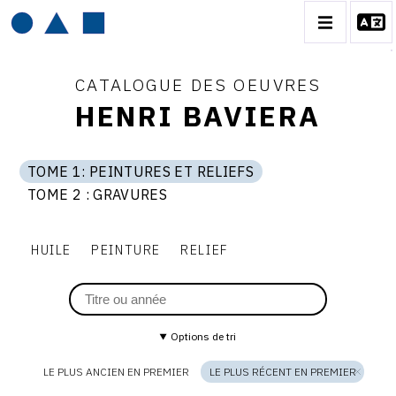
CATALOGUE DES OEUVRES
HENRI BAVIERA
HENRI BAVIERA
TOME 1: PEINTURES ET RELIEFS
Thème
tome
TOME 2 : GRAVURES
1:
du
BIOGRAPHIE
tome
peintures
TOME
catalogue
2
et
:
reliefs
CATALOGUE DES OEUVRES
gravures
1:
HUILE
PEINTURE
RELIEF
TOME 1: PEINTURES ET RELIEFS
PEINTURES
TOME 2 : GRAVURES
ET
CONTACT
Options de tri
RELIEFS
LE PLUS ANCIEN EN PREMIER
LE PLUS RÉCENT EN PREMIER