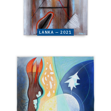
LANKA — 2021
Catalogue
raisonné,
Henri
Baviera,
SCIUKAN
—
2021