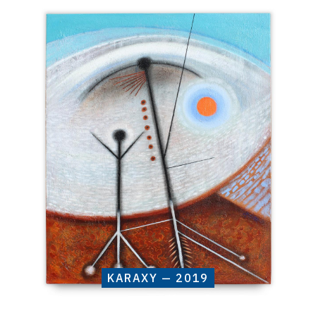
Catalogue
raisonné,
Henri
Baviera,
KARAXY
—
2019
KARAXY — 2019