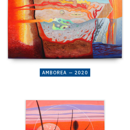
AMBOREA — 2020
Catalogue
raisonné,
Henri
Baviera,
Tumap