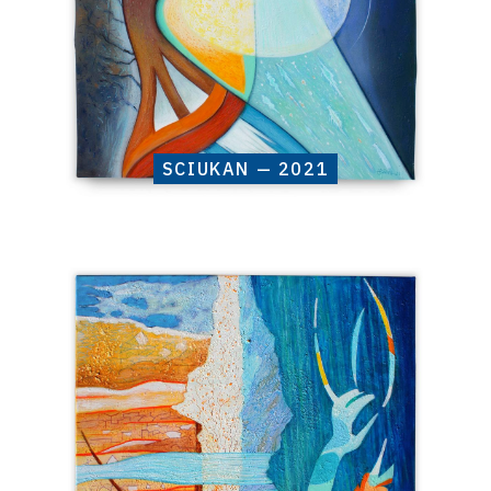
SCIUKAN — 2021
Catalogue
raisonné,
Henri
Baviera,
OGUENON
—
2021