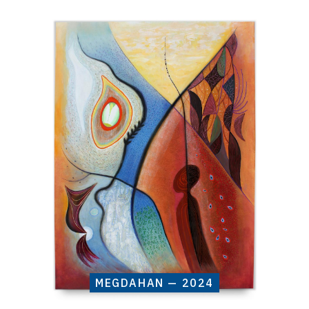
Catalogue
raisonné,
Henri
Baviera,
Megdahan
—
2024
MEGDAHAN — 2024