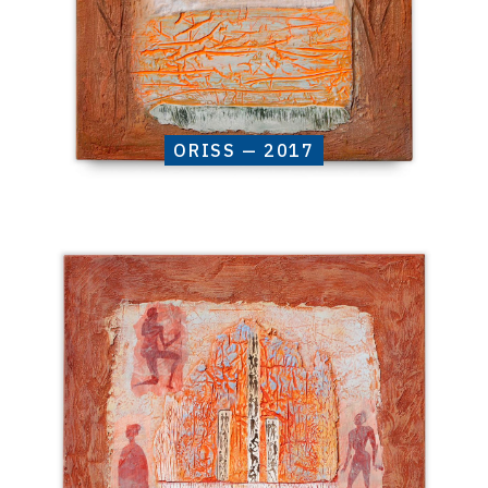
ORISS — 2017
Catalogue
raisonné,
Henri
Baviera,
TABUIRA
—
2017