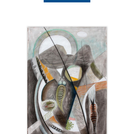
Catalogue
raisonné,
Henri
Baviera,
SARATHIA
—
2017