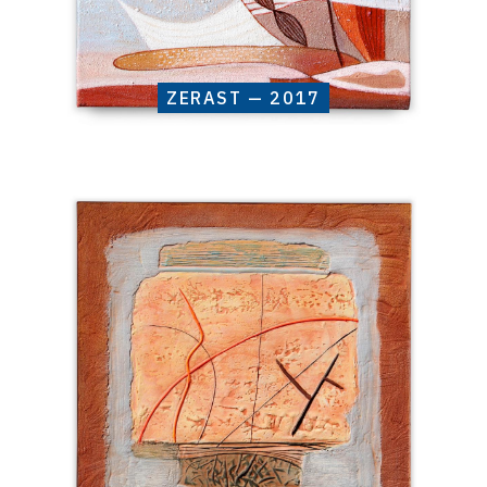
ZERAST — 2017
Catalogue
raisonné,
Henri
Baviera,
ZEHIRA
—
2017