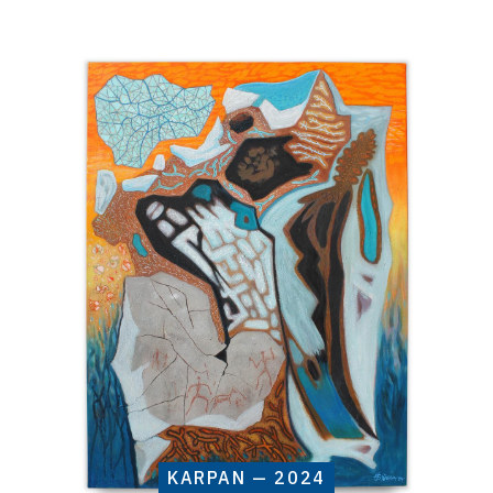
Catalogue
raisonné,
Henri
Baviera,
Karpan
—
2024
KARPAN — 2024