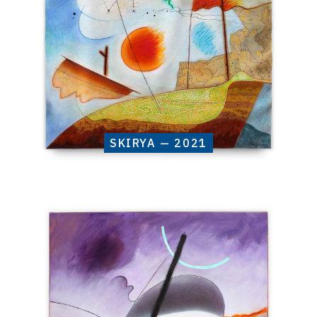
SKIRYA — 2021
Catalogue
raisonné,
Henri
Baviera,
Syrba
—
2020