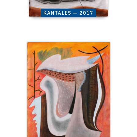
KANTALES — 2017
Catalogue
raisonné,
Henri
Baviera,
ASKIAM
—
2017