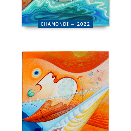
CHAMONDI — 2022
Catalogue
raisonné,
Henri
Baviera,
Owan-
jay
—
2022