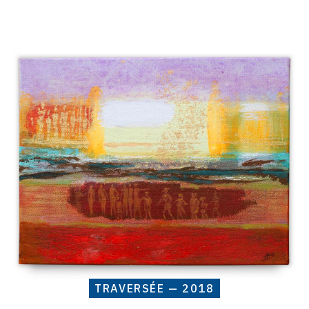
Catalogue
raisonné,
Henri
Baviera,
TRAVERSÉE
—
2018
TRAVERSÉE — 2018