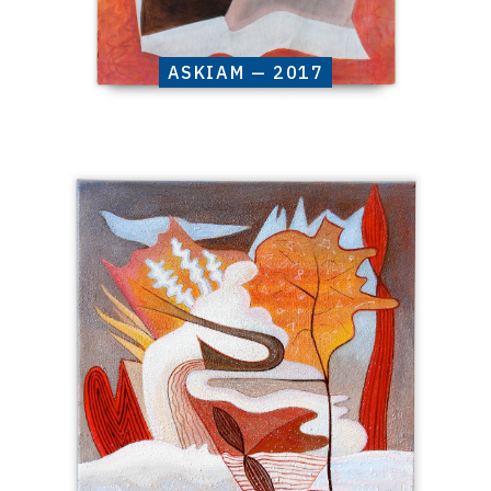
ASKIAM — 2017
Catalogue
raisonné,
Henri
Baviera,
ZERAST
—
2017