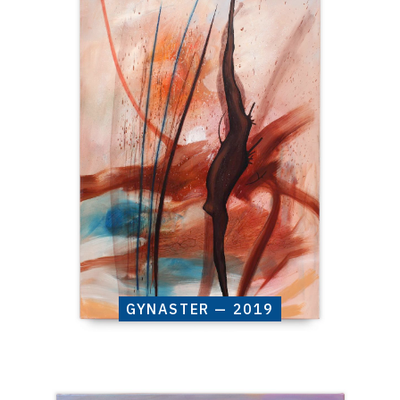
raisonné,
Henri
Baviera,
GYNASTER
—
2019
GYNASTER — 2019