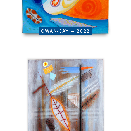
OWAN-JAY — 2022
Catalogue
raisonné,
Henri
Baviera,
LANKA
—
2021