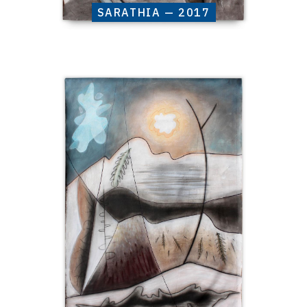
SARATHIA — 2017
Catalogue
raisonné,
Henri
Baviera,
KANTALES
—
2017