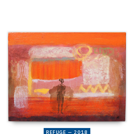
Catalogue
raisonné,
Henri
Baviera,
REFUGE
—
2018
REFUGE — 2018