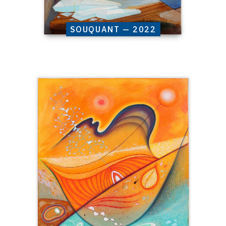
SOUQUANT — 2022
Catalogue
raisonné,
Henri
Baviera,
Chamondi
—
2022