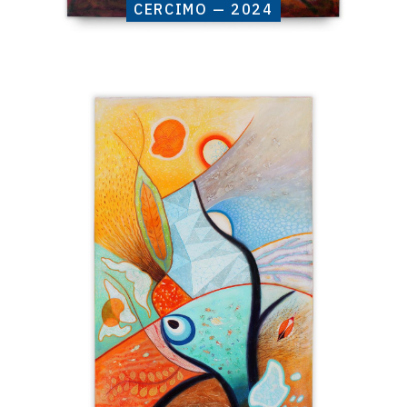
CERCIMO — 2024
Catalogue
raisonné,
Henri
Baviera,
KALEÏS
—
2023