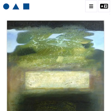
HENRI BAVIERA
BIOGRAPHIE
CATALOGUE DES OEUVRES
TOME 1: PEINTURES ET RELIEFS
TOME 2 : GRAVURES
CONTACT