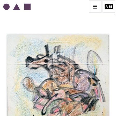
EDGAR STOËBEL
BIOGRAPHIE
CATALOGUE DES OEUVRES
CONTACT