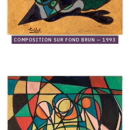
COMPOSITION SUR FOND BRUN — 1993
Catalogue
raisonné,
Edgar
Stoëbel,
Femme
kaleïdoscope
—
1993