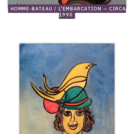
HOMME-BATEAU / L'EMBARCATION — CIRCA
1990
Catalogue
raisonné,
Edgar
Stoëbel,
L'homme
à
l'oiseau
jaune
—
Circa
1990