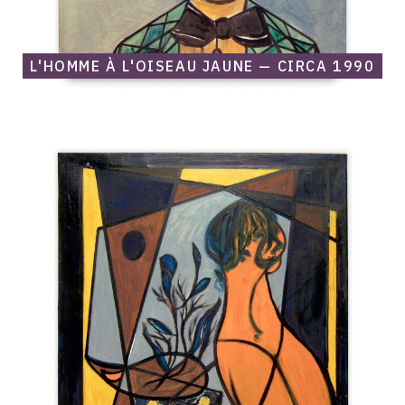
L'HOMME À L'OISEAU JAUNE — CIRCA 1990
Catalogue
raisonné,
Edgar
Stoëbel,
La
femme
orange
/
lucarne
sur
fleurs
—
Circa
1990