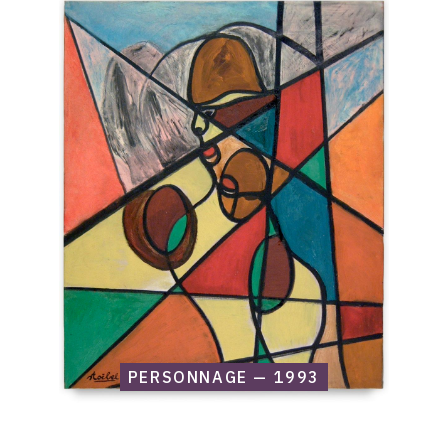
Catalogue
raisonné,
Edgar
Stoëbel,
Personnage
—
1993
PERSONNAGE — 1993