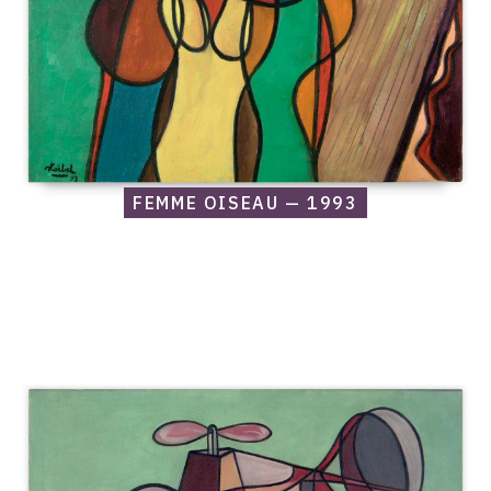
FEMME OISEAU — 1993
Catalogue
raisonné,
Edgar
Stoëbel,
Hélicoptère
—
1993