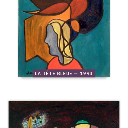
bleue
—
1993
LA TÊTE BLEUE — 1993
Catalogue
raisonné,
Edgar
Stoëbel,
Le