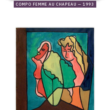
COMPO FEMME AU CHAPEAU — 1993
Catalogue
raisonné,
Edgar
Stoëbel,
Compo
femme
—
1993