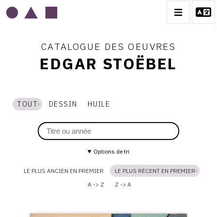
CATALOGUE DES OEUVRES
EDGAR STOËBEL
EDGAR STOËBEL
TOUT
DESSIN
HUILE
BIOGRAPHIE
CATALOGUE DES OEUVRES
CONTACT
Options de tri
LE PLUS ANCIEN EN PREMIER
LE PLUS RÉCENT EN PREMIER
A -> Z
Z -> A