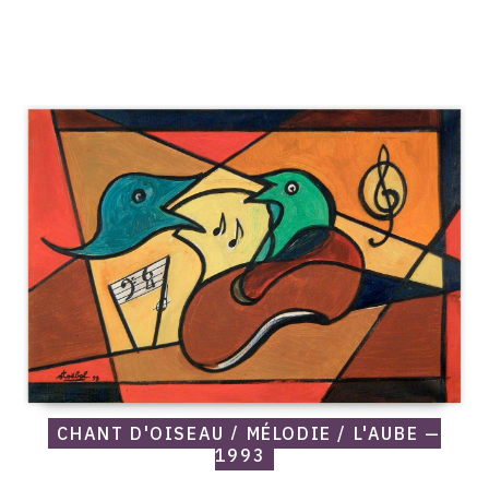
Catalogue
raisonné,
Edgar
Stoëbel,
Chant
d'oiseau
/
mélodie
/
l'aube
—
1993
CHANT D'OISEAU / MÉLODIE / L'AUBE —
1993