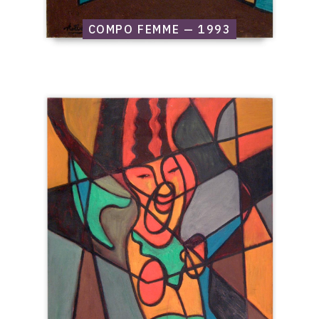
COMPO FEMME — 1993
Catalogue
raisonné,
Edgar
Stoëbel,
Compo
femme
—
1993