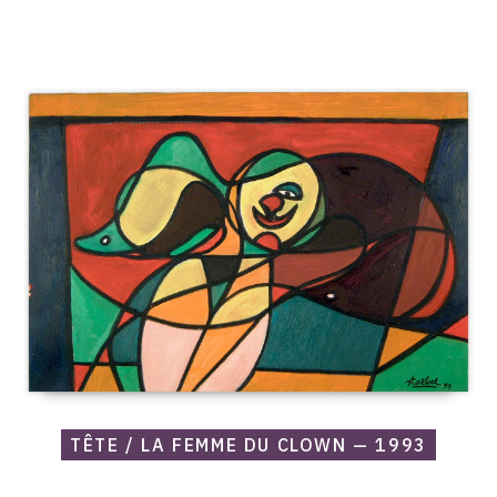
Catalogue
raisonné,
Edgar
Stoëbel,
Tête
/
la
femme
du
clown
—
1993
TÊTE / LA FEMME DU CLOWN — 1993