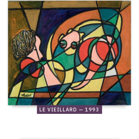
raisonné,
Edgar
Stoëbel,
Le
vieillard
—
1993
LE VIEILLARD — 1993