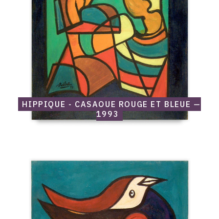
et
bleue
—
1993
HIPPIQUE - CASAQUE ROUGE ET BLEUE —
1993
Catalogue
raisonné,
Edgar
Stoëbel,
La
tête