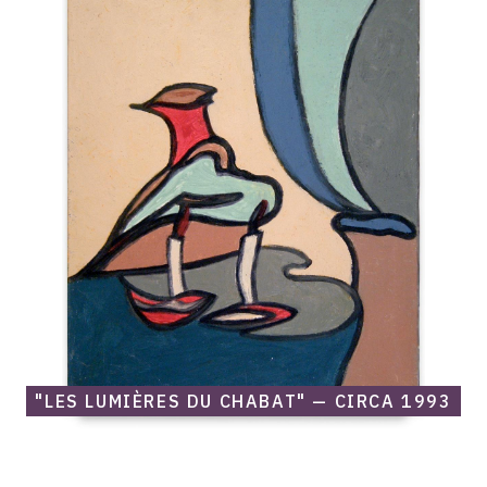
Catalogue
raisonné,
Edgar
Stoëbel,
"Les
lumières
du
chabat"
—
Circa
1993
"LES LUMIÈRES DU CHABAT" — CIRCA 1993