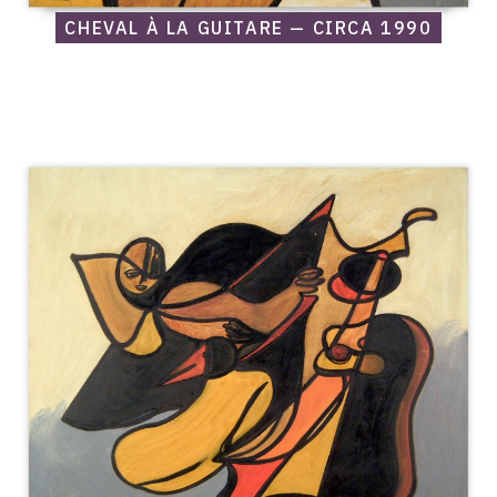
CHEVAL À LA GUITARE — CIRCA 1990
Catalogue
raisonné,
Edgar
Stoëbel,
Homme-
bateau
/
l'embarcation
—
Circa
1990