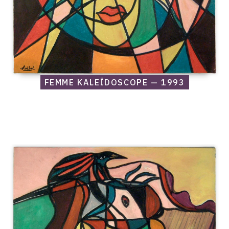
FEMME KALEÏDOSCOPE — 1993
Catalogue
raisonné,
Edgar
Stoëbel,
Femme
oiseau
—
1993