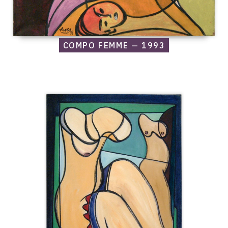
COMPO FEMME — 1993
Catalogue
raisonné,
Edgar
Stoëbel,
Compo
femme
—
1993