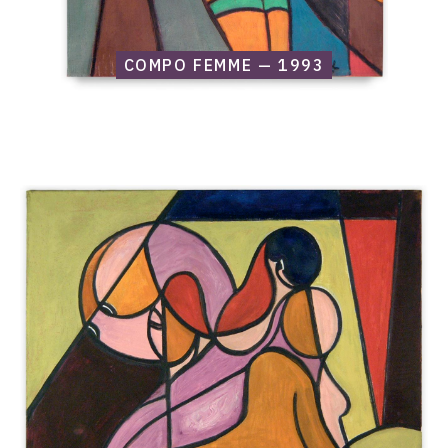
COMPO FEMME — 1993
Catalogue
raisonné,
Edgar
Stoëbel,
Compo
femme
—
1993