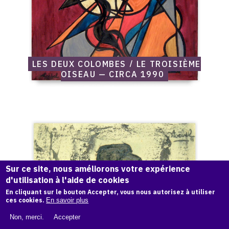
Circa
1990
LES DEUX COLOMBES / LE TROISIÈME
OISEAU — CIRCA 1990
Catalogue
raisonné,
Edgar
Stoëbel,
Sur ce site, nous améliorons votre expérience
femelle
ourse
d'utilisation à l'aide de cookies
—
En cliquant sur le bouton Accepter, vous nous autorisez à utiliser
1988
ces cookies.
En savoir plus
Non, merci.
Accepter