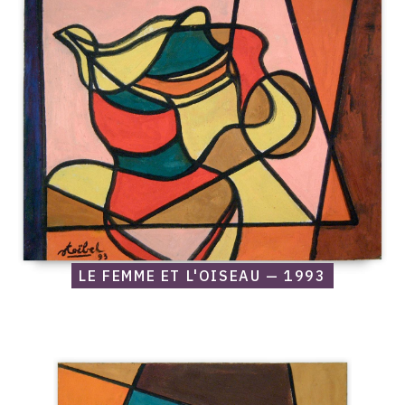
Le
femme
et
l'oiseau
—
1993
LE FEMME ET L'OISEAU — 1993
Catalogue
raisonné,