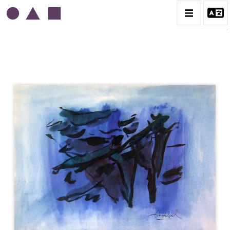
EDGAR STOËBEL
BIOGRAPHIE
CATALOGUE DES OEUVRES
CONTACT