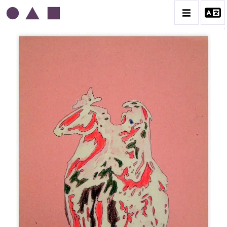
EDGAR STOËBEL
BIOGRAPHIE
CATALOGUE DES OEUVRES
CONTACT