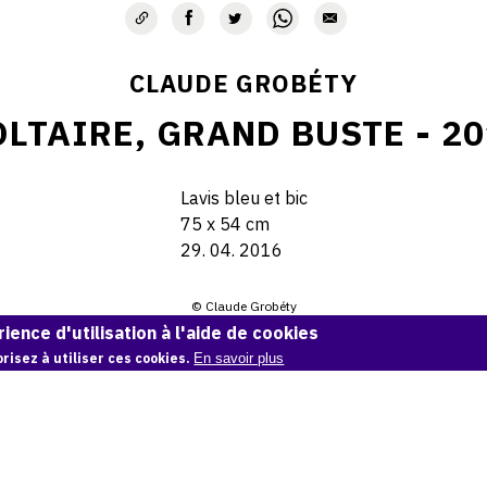
CLAUDE GROBÉTY
LTAIRE, GRAND BUSTE - 2
Lavis bleu et bic
75 x 54 cm
29. 04. 2016
© Claude Grobéty
ience d'utilisation à l'aide de cookies
Demande d'information
risez à utiliser ces cookies.
En savoir plus