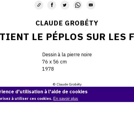
CLAUDE GROBÉTY
TIENT LE PÉPLOS SUR LES 
Dessin à la pierre noire
76 x 56 cm
1978
© Claude Grobéty
ience d'utilisation à l'aide de cookies
Demande d'information
risez à utiliser ces cookies.
En savoir plus