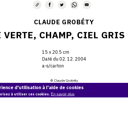
CLAUDE GROBÉTY
 VERTE, CHAMP, CIEL GRIS
15 x 20.5 cm
Daté du 02. 12. 2004
a-s/carton
© Claude Grobéty
ience d'utilisation à l'aide de cookies
Demande d'information
risez à utiliser ces cookies.
En savoir plus