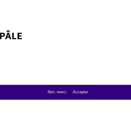
 PÂLE
Non, merci.
Accepter