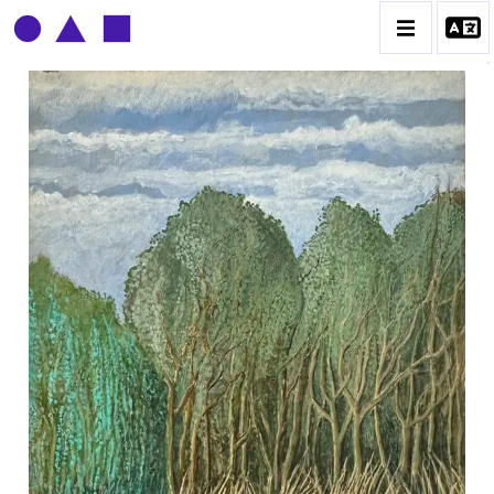
CLAUDE GROBÉTY
BIOGRAPHIE
CATALOGUE DES OEUVRES
CONTACT