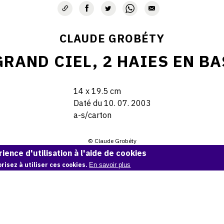
CLAUDE GROBÉTY
GRAND CIEL, 2 HAIES EN BA
14 x 19.5 cm
Daté du 10. 07. 2003
a-s/carton
© Claude Grobéty
ience d'utilisation à l'aide de cookies
Demande d'information
risez à utiliser ces cookies.
En savoir plus