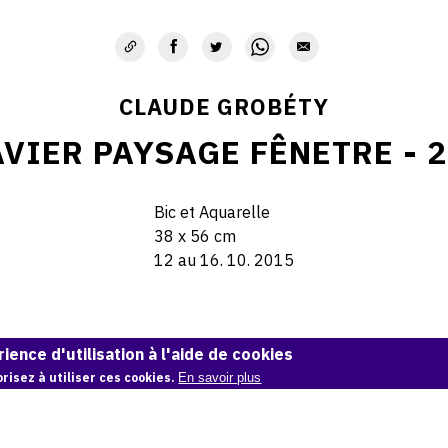
CLAUDE GROBÉTY
VIER PAYSAGE FÊNETRE - 
Bic et Aquarelle
38 x 56 cm
12 au 16. 10. 2015
ience d'utilisation à l'aide de cookies
© Claude Grobéty
risez à utiliser ces cookies.
En savoir plus
Demande d'information