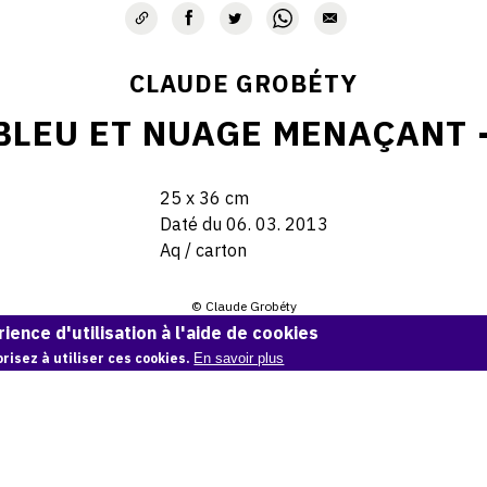
CLAUDE GROBÉTY
BLEU ET NUAGE MENAÇANT 
25 x 36 cm
Daté du 06. 03. 2013
Aq / carton
© Claude Grobéty
ience d'utilisation à l'aide de cookies
Demande d'information
risez à utiliser ces cookies.
En savoir plus