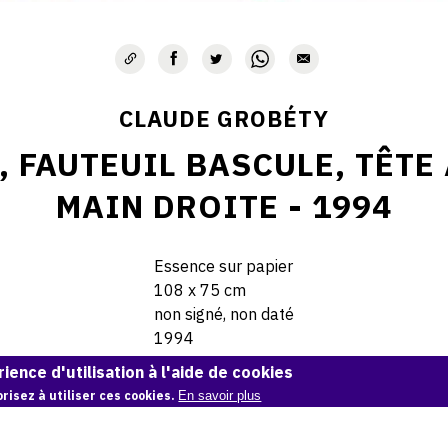
CLAUDE GROBÉTY
, FAUTEUIL BASCULE, TÊTE
MAIN DROITE - 1994
Essence sur papier
108 x 75 cm
non signé, non daté
1994
ience d'utilisation à l'aide de cookies
© Claude Grobéty
risez à utiliser ces cookies.
En savoir plus
Demande d'information