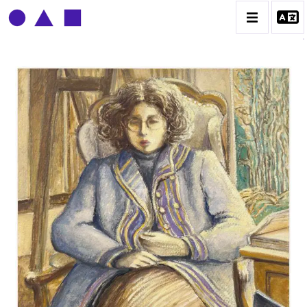
CLAUDE GROBÉTY
BIOGRAPHIE
CATALOGUE DES OEUVRES
CONTACT