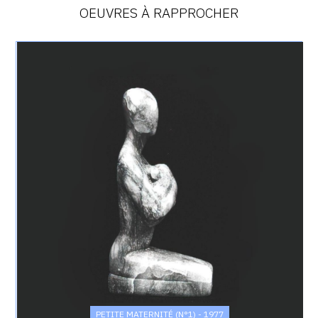
OEUVRES À RAPPROCHER
Catalogue
raisonné,
Achiam,
Petite
Maternité
(n°1)
-
1977
PETITE MATERNITÉ (N°1) - 1977