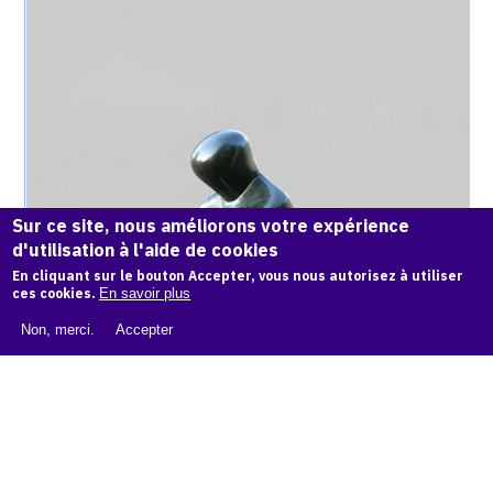
raisonné,
Achiam,
Maternité
assise
(Bronze)
-
1976
Sur ce site, nous améliorons votre expérience
d'utilisation à l'aide de cookies
En cliquant sur le bouton Accepter, vous nous autorisez à utiliser
ces cookies.
En savoir plus
Non, merci.
Accepter
MATERNITÉ ASSISE (BRONZE) - 1976
Catalogue
raisonné,
Achiam,