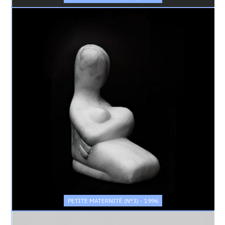
Catalogue
raisonné,
Achiam,
Petite
maternité
(n°3)
-
1996
PETITE MATERNITÉ (N°3) - 1996
Catalogue