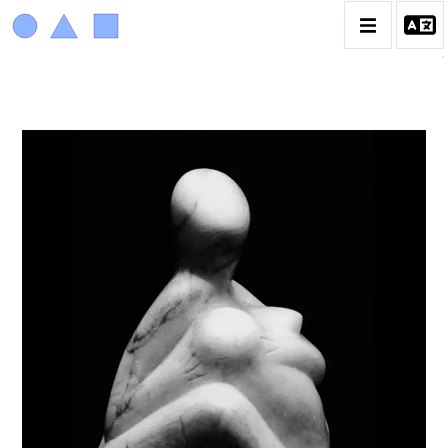
ACHIAM
BIOGRAPHIE
LA PROMENADE DES JARDINS À SÈVRES
CATALOGUE DES OEUVRES
ANIMAUX & PLANTES
BIBLIQUE
ENGAGEMENTS & SOCIÉTÉ
MUSIQUE & DANSE