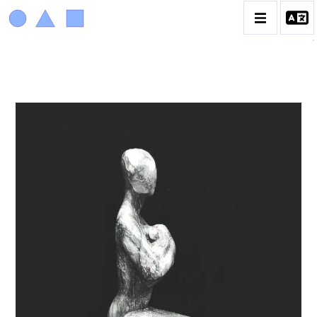
ACHIAM
BIOGRAPHIE
LA PROMENADE DES JARDINS À SÈVRES
CATALOGUE DES OEUVRES
ANIMAUX & PLANTES
BIBLIQUE
ENGAGEMENTS & SOCIÉTÉ
MUSIQUE & DANSE