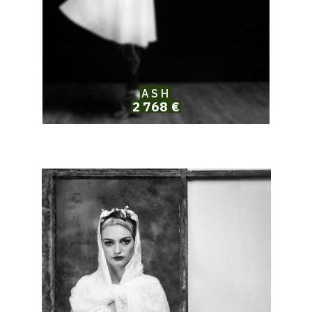
ASH
2 768 €
Catalogue
raisonné,
Solomon
Jamy
Brown,
Loreleï
behind
the
frame