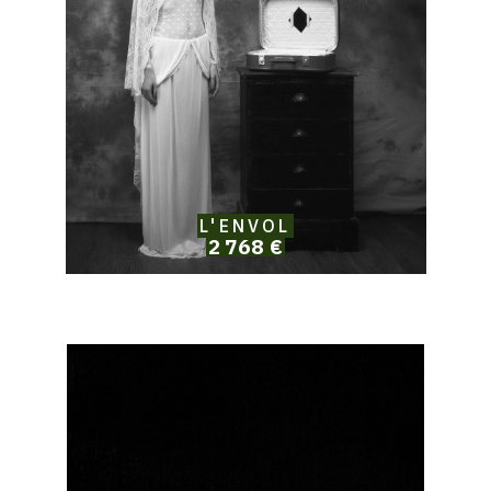
L'ENVOL
2 768 €
Catalogue
raisonné,
Solomon
Jamy
Brown,
Compas