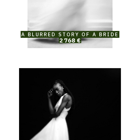
A BLURRED STORY OF A BRIDE
2 768 €
Catalogue
raisonné,
Solomon
Jamy
Brown,
Ash