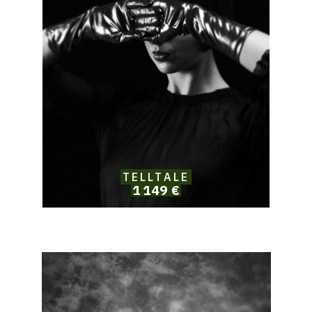
Telltale
TELLTALE
1 149 €
Catalogue
raisonné,
Solomon
Jamy