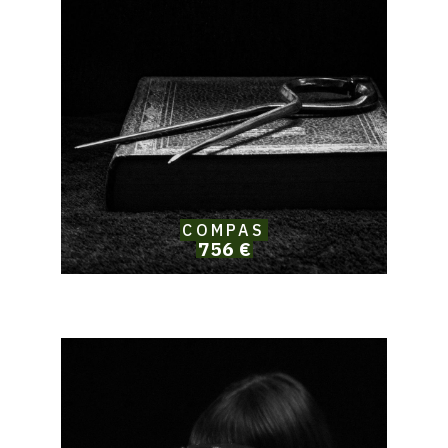
COMPAS
756 €
Catalogue
raisonné,
Solomon
Jamy
Brown,