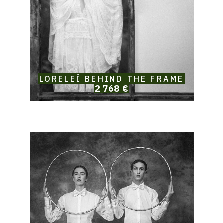
LORELEÏ BEHIND THE FRAME
2 768 €
Catalogue
raisonné,
Solomon
Jamy
Brown,
Circles