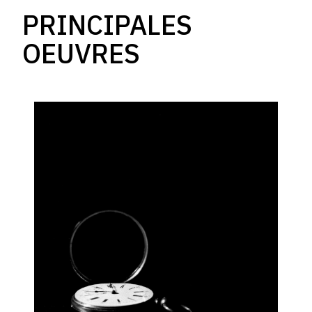
PRINCIPALES
OEUVRES
Catalogue
raisonné,
Solomon
Jamy
Brown,
Iwaju
Lehin