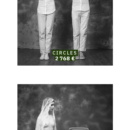
CIRCLES
2 768 €
Catalogue
raisonné,
Solomon
Jamy
Brown,
L'envol