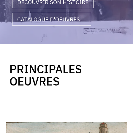
DÉCOUVRIR SON HISTOIRE
CATALOGUE D'OEUVRES
en cours
PRINCIPALES
OEUVRES
Catalogue
raisonné,
Roger
Mathias,
_Repro_Stan0963