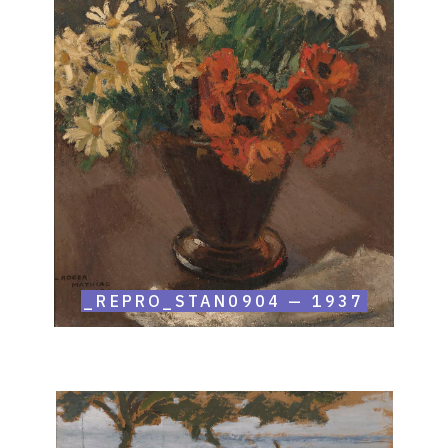
_Repro_Stan0904
—
1937
_REPRO_STAN0904 — 1937
Catalogue
raisonné,