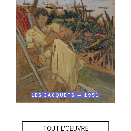
Roger
Mathias,
Les
Jacquets
—
1951
LES JACQUETS — 1951
TOUT L'OEUVRE