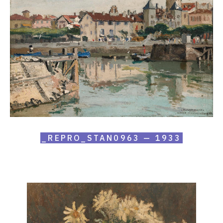
—
1933
_REPRO_STAN0963 — 1933
Catalogue
raisonné,
Roger
Mathias,