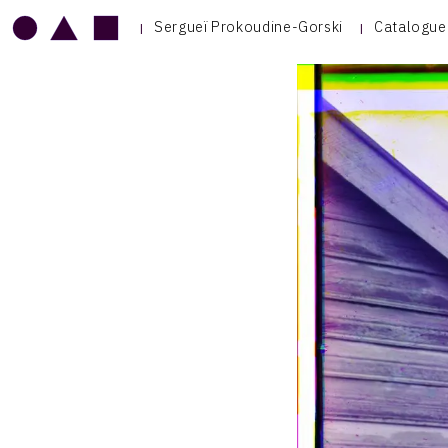
Sergueï Prokoudine-Gorski
Catalogue