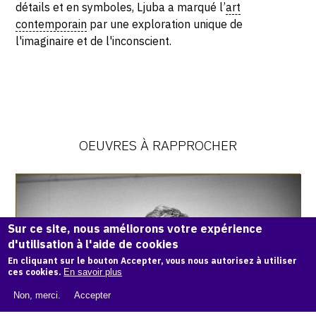
détails et en symboles, Ljuba a marqué l’
art
contemporain
par une exploration unique de
l'imaginaire et de l'inconscient.
OEUVRES À RAPPROCHER
Catalogue
raisonné,
Philipp
Sur ce site, nous améliorons votre expérience
Hugues
Bonan,
d'utilisation à l'aide de cookies
Ljuba
En cliquant sur le bouton Accepter, vous nous autorisez à utiliser
ces cookies.
En savoir plus
Non, merci.
Accepter