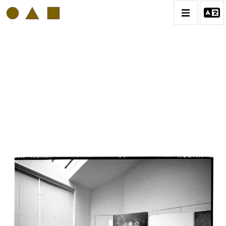
PHILIPP HUGUES BONAN
BIOGRAPHIE
CATALOGUE DES OEUVRES
VOL. 1: PORTRAITS D'ARTISTES
VOL. 2: COLLAGES
VOL. 3 : ATELIERS D'ARTISTES
CONTACT