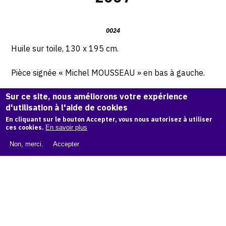
0024
Huile sur toile, 130 x 195 cm.
Pièce signée « Michel MOUSSEAU » en bas à gauche.
Sur ce site, nous améliorons votre expérience
Oeuvre numérotée, signée, datée et située atelier de la
d'utilisation à l'aide de cookies
rue « Marchal » à Paris au dos de la main de l’artiste.
En cliquant sur le bouton Accepter, vous nous autorisez à utiliser
ces cookies.
En savoir plus
© Archives Michel Mousseau
Non, merci.
Accepter
Demande d'information