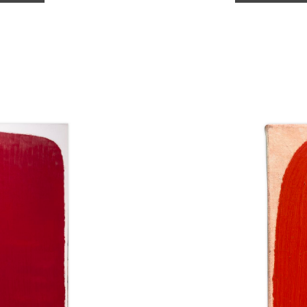
Catalogue
raisonné,
Michel
Mousseau,
Expansion
rouge,
mars
2025