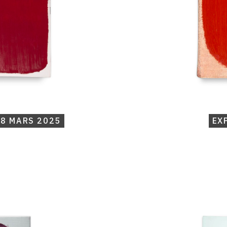
18 MARS 2025
EX
Catalogue
raisonné,
Michel
Mousseau,
Expansion
carmin,