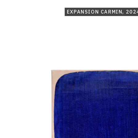
EXPANSION CARMIN, 202
Catalogue
raisonné,
Michel
Mousseau,
Expansion
Outremer
II,
2024