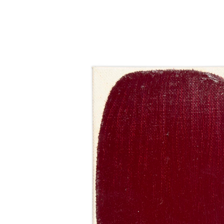
Catalogue
raisonné,
Michel
Mousseau,
Expansion
carmin
foncé,
2025