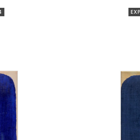
4
EX
Catalogue
raisonné,
Michel
Mousseau,
Expansion
Outremer,
2024