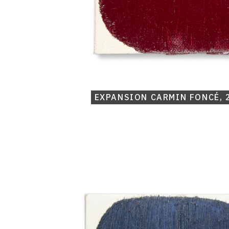
EXPANSION CARMIN FONCÉ, 
Catalogue
raisonné,
Michel
Mousseau,
Expansion
outremer
sombre,
2025