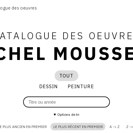
CATALOGUE DES OEUVRES
logue des oeuvres
DESSIN
PEINTURE
ATALOGUE DES OEUVR
CONTACT
CHEL MOUSS
TOUT
DESSIN
PEINTURE
dessin
peinture
Options de tri
E PLUS ANCIEN EN PREMIER
LE PLUS RÉCENT EN PREMIER
A -> Z
Z ->