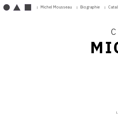
Michel Mousseau
Biographie
Cata
C
MI
Thème
du
catalogue
L