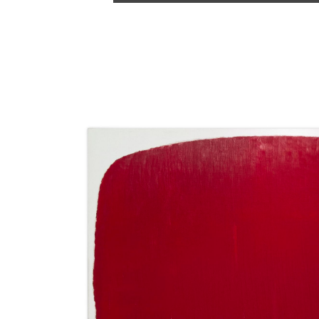
Catalogue
raisonné,
Michel
Mousseau,
Expansion
rouge
pourpre,
mardi
18
mars
2025