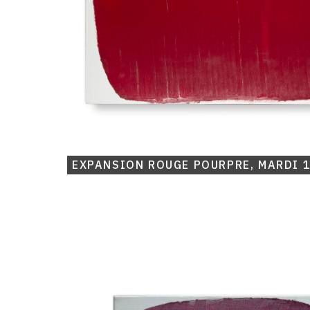
EXPANSION ROUGE POURPRE, MARDI 
Catalogue
raisonné,
Michel
Mousseau,
Expansion
carmin,