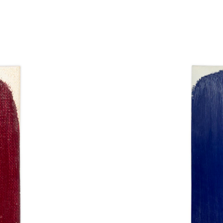
Catalogue
raisonné,
Michel
Mousseau,
Expansion
outre-
mer,
16
mars
2025