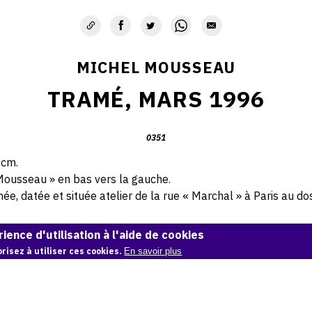
MICHEL MOUSSEAU
TRAMÉ, MARS 1996
0351
 cm.
Mousseau » en bas vers la gauche.
e, datée et située atelier de la rue « Marchal » à Paris au dos 
© Atelier Michel Mousseau
ience d'utilisation à l'aide de cookies
risez à utiliser ces cookies.
En savoir plus
Demande d'information