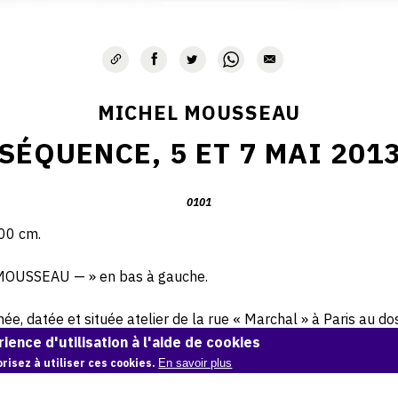
MICHEL MOUSSEAU
SÉQUENCE, 5 ET 7 MAI 201
0101
200 cm.
 MOUSSEAU — » en bas à gauche.
e, datée et située atelier de la rue « Marchal » à Paris au dos 
ience d'utilisation à l'aide de cookies
risez à utiliser ces cookies.
En savoir plus
© Archives Michel Mousseau