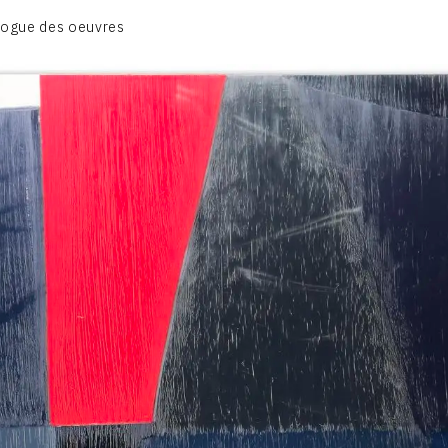
CATALOGUE DES OEUVRES
logue des oeuvres
DESSIN
PEINTURE
CONTACT