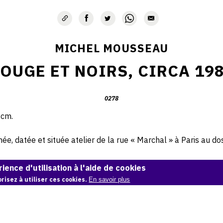
MICHEL MOUSSEAU
OUGE ET NOIRS, CIRCA 19
0278
 cm.
e, datée et située atelier de la rue « Marchal » à Paris au dos 
© Archives Michel Mousseau
ience d'utilisation à l'aide de cookies
risez à utiliser ces cookies.
En savoir plus
Demande d'information