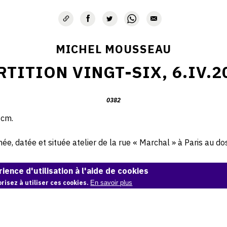
MICHEL MOUSSEAU
RTITION VINGT-SIX, 6.IV.2
0382
 cm.
e, datée et située atelier de la rue « Marchal » à Paris au dos 
© Atelier Michel Mousseau
ience d'utilisation à l'aide de cookies
risez à utiliser ces cookies.
En savoir plus
Demande d'information