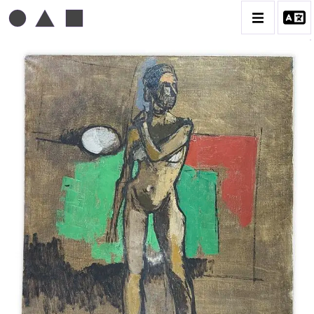
MICHEL MOUSSEAU
BIOGRAPHIE
CATALOGUE DES OEUVRES
DESSIN
PEINTURE
CONTACT