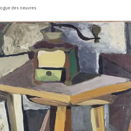
CATALOGUE DES OEUVRES
logue des oeuvres
DESSIN
PEINTURE
CONTACT