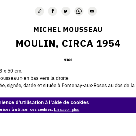
MICHEL MOUSSEAU
MOULIN, CIRCA 1954
0305
73 x 50 cm.
ousseau » en bas vers la droite.
, signée, datée et située à Fontenay-aux-Roses au dos de la m
© Atelier Michel Mousseau
ience d'utilisation à l'aide de cookies
risez à utiliser ces cookies.
En savoir plus
Demande d'information